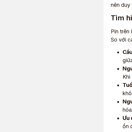
nên duy 
Tìm hi
Pin trên
So với c
Cấu
giữ
Ngu
Khi 
Tuổ
khô
Ngu
hóa
Ưu 
ổn 