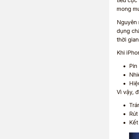
tiêu cực
mong muố
Nguyên n
dụng chấ
thời gia
Khi iPho
Pin 
Nhi
Hiệ
Vì vậy, 
Trá
Rút
Kết