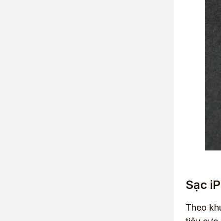
Sạc i
Theo khu