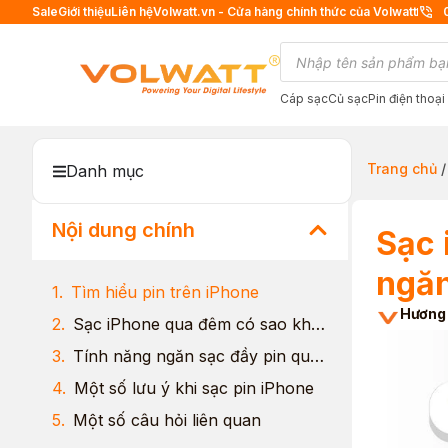
Sale
Giới thiệu
Liên hệ
Volwatt.vn - Cửa hàng chính thức của Volwatt
Cáp sạc
Củ sạc
Pin điện thoại
Trang chủ
Danh mục
Nội dung chính
Sạc 
ngăn
Tìm hiểu pin trên iPhone
Hương
Sạc iPhone qua đêm có sao không?
Tính năng ngăn sạc đầy pin qua đêm trên iPhone
Một số lưu ý khi sạc pin iPhone
Một số câu hỏi liên quan