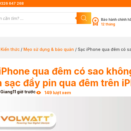
0326 647 268
Bảo hành chính h
12 tháng
/
Kiến thức
/
Mẹo sử dụng & bảo quản
/ Sạc iPhone qua đêm có sa
iPhone qua đêm có sao không
 sạc đầy pin qua đêm trên i
 Giang
11 giờ trước
149 lượt xem