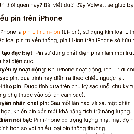
trì thói quen này? Bài viết dưới đây Volwatt sẽ giúp bạ
ểu pin trên iPhone
 iPhone là
pin Lithium-ion
(Li-ion), sử dụng kim loại Lit
ác loại pin truyền thống, pin Li-ion trên iPhone sở hữu
 tạo đặc biệt:
Pin sử dụng chất điện phân làm môi trườ
a hai điện cực.
yên lý hoạt động:
Khi iPhone hoạt động, ion Li⁺ di c
sạc pin, quá trình này diễn ra theo chiều ngược lại.
i thọ pin:
Được tính dựa trên chu kỳ sạc (mỗi chu kỳ t
ng phụ thuộc vào số lần cắm sạc).
yên nhân chai pin:
Sau mỗi lần nạp và xả, một phần io
 học, khiến pin dần mất khả năng tích trữ năng lượng.
điểm nổi bật:
Pin iPhone có trọng lượng nhẹ, mật độ 
định hơn so với nhiều loại pin thông thường.