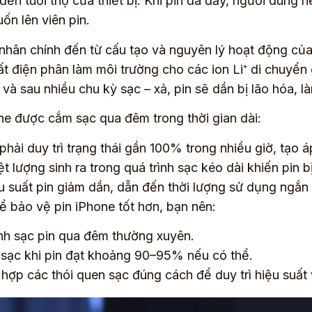
 đến tuổi thọ của thiết bị. Khi pin đã đầy, người dùng
n lên viên pin.
hân chính đến từ cấu tạo và nguyên lý hoạt động của p
t điện phân làm môi trường cho các ion Li⁺ di chuyển 
n và sau nhiều chu kỳ sạc – xả, pin sẽ dần bị lão hóa, 
ne được cắm sạc qua đêm trong thời gian dài:
phải duy trì trạng thái gần 100% trong nhiều giờ, tạo áp
ệt lượng sinh ra trong quá trình sạc kéo dài khiến pin
u suất pin giảm dần, dẫn đến thời lượng sử dụng ngắn 
để bảo vệ pin iPhone tốt hơn, bạn nên:
nh sạc pin qua đêm thường xuyên.
 sạc khi pin đạt khoảng 90–95% nếu có thể.
 hợp các thói quen sạc đúng cách để duy trì hiệu suất v