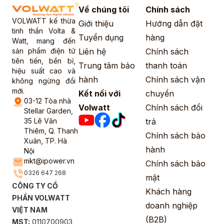
Về chúng tôi
Chính sách
VOLWATT kế thừa
Giới thiệu
Hướng dẫn đặt
tinh thần Volta &
Tuyển dụng
hàng
Watt, mang đến
sản phẩm điện tử
Liên hệ
Chính sách
tiên tiến, bền bỉ,
Trung tâm bảo
thanh toán
hiệu suất cao và
hành
Chính sách vận
không ngừng đổi
mới.
Kết nối với
chuyển
03-12 Tòa nhà
Volwatt
Chính sách đổi
Stellar Garden,
35 Lê Văn
trả
Thiêm, Q. Thanh
Chính sách bảo
Xuân, TP. Hà
hành
Nội
mkt@ipower.vn
Chính sách bảo
0326 647 268
mật
CÔNG TY CỔ
Khách hàng
PHẦN VOLWATT
doanh nghiệp
VIỆT NAM
(B2B)
MST:
0110700903