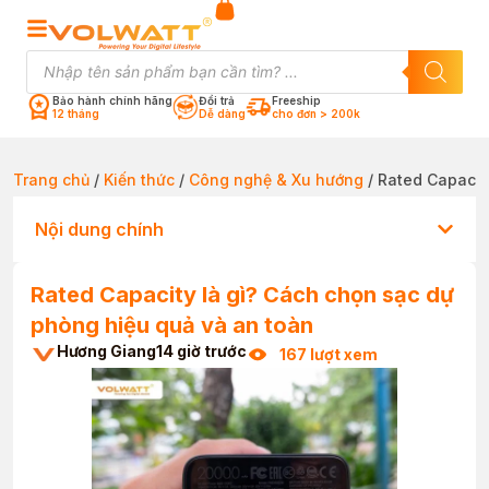
Bảo hành chính hãng
Đổi trả
Freeship
12 tháng
Dễ dàng
cho đơn > 200k
Trang chủ
/
Kiến thức
/
Công nghệ & Xu hướng
/ Rated Capacit
Nội dung chính
Rated Capacity là gì? Cách chọn sạc dự
phòng hiệu quả và an toàn
Hương Giang
14 giờ trước
167 lượt xem