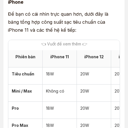
iPhone
Để bạn có cái nhìn trực quan hơn, dưới đây là
bảng tổng hợp công suất sạc tiêu chuẩn của
iPhone 11 và các thế hệ kế tiếp:
Phiên bản
iPhone 11
iPhone 12
iPho
Tiêu chuẩn
18W
20W
20W
Mini / Max
Không có
20W
20W
Pro
18W
20W
20W
Pro Max
18W
20W
20W