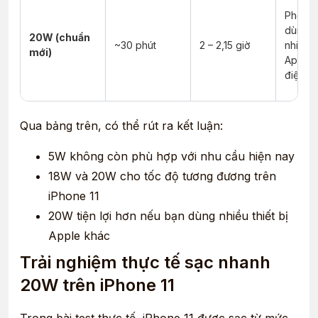
Phổ bi
dùng 
20W (chuẩn
~30 phút
2 – 2,15 giờ
nhiều th
mới)
Apple,
điện ổn
Qua bảng trên, có thể rút ra kết luận:
5W không còn phù hợp với nhu cầu hiện nay
18W và 20W cho tốc độ tương đương trên
iPhone 11
20W tiện lợi hơn nếu bạn dùng nhiều thiết bị
Apple khác
Trải nghiệm thực tế sạc nhanh
20W trên iPhone 11
Trong bài test thực tế, iPhone 11 được sạc từ mức