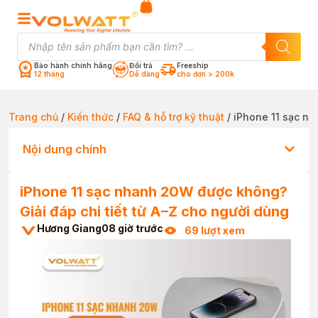
Bảo hành chính hãng
Đổi trả
Freeship
12 tháng
Dễ dàng
cho đơn > 200k
Trang chủ
/
Kiến thức
/
FAQ & hỗ trợ kỹ thuật
/ iPhone 11 sạc nh
Nội dung chính
iPhone 11 sạc nhanh 20W được không?
Giải đáp chi tiết từ A–Z cho người dùng
Hương Giang
08 giờ trước
69 lượt xem