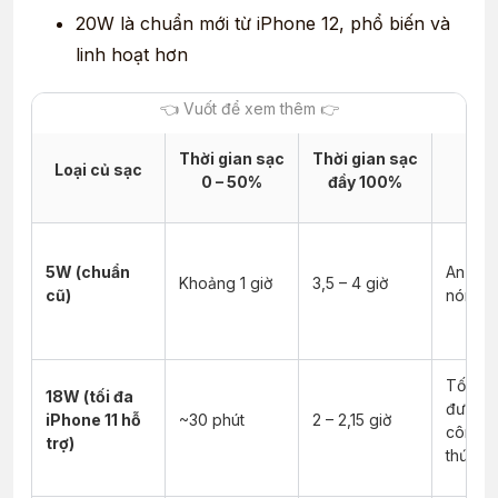
20W là chuẩn mới từ iPhone 12, phổ biến và
linh hoạt hơn
Thời gian sạc
Thời gian sạc
Loại củ sạc
Ưu 
0 – 50%
đầy 100%
5W (chuẩn
An toàn
Khoảng 1 giờ
3,5 – 4 giờ
cũ)
nóng 
Tốc độ 
18W (tối đa
được A
iPhone 11 hỗ
~30 phút
2 – 2,15 giờ
công b
trợ)
thức