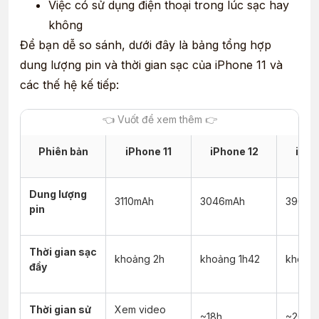
Việc có sử dụng điện thoại trong lúc sạc hay
không
Để bạn dễ so sánh, dưới đây là bảng tổng hợp
dung lượng pin và thời gian sạc của iPhone 11 và
các thế hệ kế tiếp:
Phiên bản
iPhone 11
iPhone 12
iPho
Dung lượng
3110mAh
3046mAh
3969m
pin
Thời gian sạc
khoảng 2h
khoảng 1h42
khoảng
đầy
Thời gian sử
Xem video
~18h
~20h