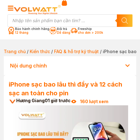
Bảo hành chính hãng
Đổi trả
Freeship
12 tháng
Dễ dàng
cho đơn > 200k
Trang chủ
/
Kiến thức
/
FAQ & hỗ trợ kỹ thuật
/ iPhone sạc bao l
Nội dung chính
iPhone sạc bao lâu thì đầy và 12 cách
sạc an toàn cho pin
Hương Giang
01 giờ trước
160 lượt xem