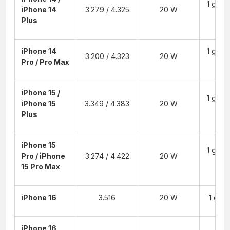
1 giờ 3
iPhone 14
3.279 / 4.325
20 W
2 
Plus
iPhone 14
1 giờ 3
3.200 / 4.323
20 W
Pro / Pro Max
2 
iPhone 15 /
1 giờ 3
iPhone 15
3.349 / 4.383
20 W
2 
Plus
iPhone 15
1 giờ 3
Pro / iPhone
3.274 / 4.422
20 W
2 
15 Pro Max
iPhone 16
3.516
20 W
1 giờ 
iPhone 16