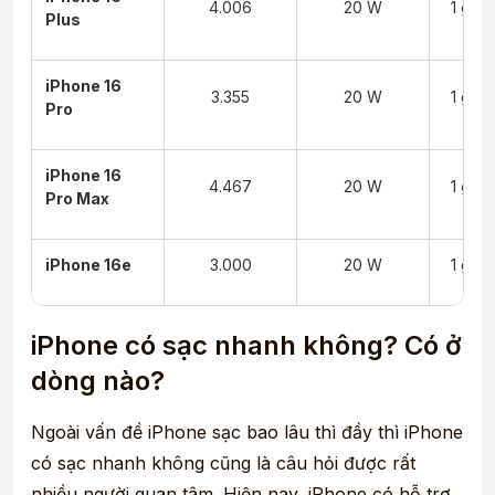
4.006
20 W
1 giờ 
Plus
iPhone 16
3.355
20 W
1 giờ 
Pro
iPhone 16
4.467
20 W
1 giờ 
Pro Max
iPhone 16e
3.000
20 W
1 giờ 
iPhone có sạc nhanh không? Có ở
dòng nào?
Ngoài vấn đề iPhone sạc bao lâu thì đầy thì iPhone
có sạc nhanh không cũng là câu hỏi được rất
nhiều người quan tâm. Hiện nay, iPhone có hỗ trợ