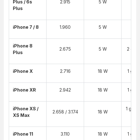
Plus / 6s
2.915
5 W
3 
Plus
iPhone 7 / 8
1.960
5 W
2 
iPhone 8
2.675
5 W
2 giờ 
Plus
iPhone X
2.716
18 W
1 giờ 
iPhone XR
2.942
18 W
1 giờ 
iPhone XS /
1 giờ 4
2.658 / 3.174
18 W
XS Max
2 
iPhone 11
3.110
18 W
1 giờ 