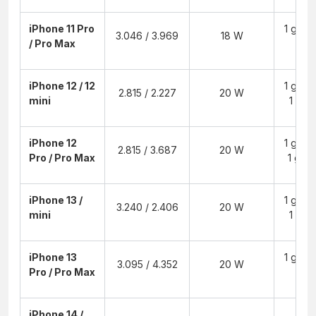
iPhone 11 Pro
1 giờ 4
3.046 / 3.969
18 W
/ Pro Max
2 
iPhone 12 / 12
1 giờ 3
2.815 / 2.227
20 W
mini
1 giờ 
iPhone 12
1 giờ 3
2.815 / 3.687
20 W
Pro / Pro Max
1 giờ 
iPhone 13 /
1 giờ 3
3.240 / 2.406
20 W
mini
1 giờ 
iPhone 13
1 giờ 3
3.095 / 4.352
20 W
Pro / Pro Max
2 
iPhone 14 /