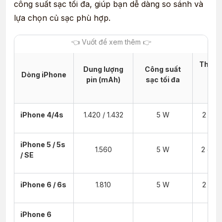
công suất sạc tối đa, giúp bạn dễ dàng so sánh và
lựa chọn củ sạc phù hợp.
Thời g
Dung lượng
Công suất
Dòng iPhone
đầy
pin (mAh)
sạc tối đa
tí
iPhone 4/4s
1.420 / 1.432
5 W
2 giờ 
iPhone 5 / 5s
1.560
5 W
2 giờ 
/ SE
iPhone 6 / 6s
1.810
5 W
2 giờ 
iPhone 6