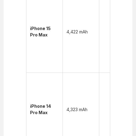
Xem
video:
~29 giờ
Xem
video
iPhone 15
4,422 mAh
trực
Pro Max
tuyến:
~25 giờ
Nghe
nhạc:
~95 giờ
Xem
video:
~29 giờ
Xem
video
iPhone 14
4,323 mAh
trực
Pro Max
tuyến:
~25 giờ
Nghe