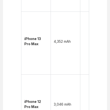
nhạc:
~95 giờ
Xem
video:
~28 giờ
Xem
video
iPhone 13
4,352 mAh
trực
Pro Max
tuyến:
~25 giờ
Nghe
nhạc:
~95 giờ
Xem
video:
~20 giờ
Xem
video
iPhone 12
3,046 mAh
trực
Pro Max