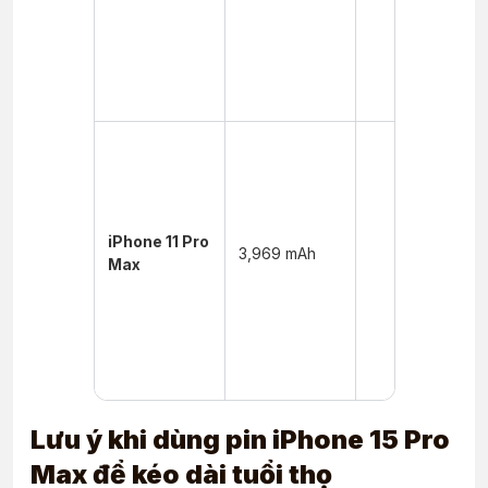
tuyến:
~12 giờ
Nghe
nhạc:
~80 giờ
Xem
video:
~20 giờ
Xem
video
iPhone 11 Pro
3,969 mAh
trực
Max
tuyến:
~12 giờ
Nghe
nhạc:
~80 giờ
Lưu ý khi dùng pin iPhone 15 Pro
Max để kéo dài tuổi thọ