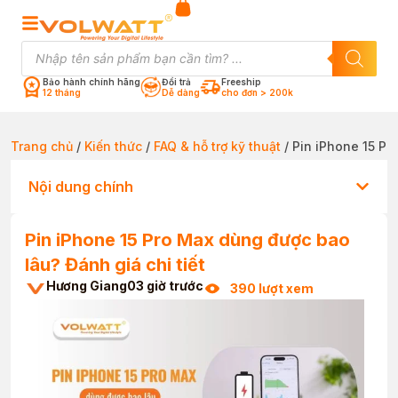
Bảo hành chính hãng
Đổi trả
Freeship
12 tháng
Dễ dàng
cho đơn > 200k
Trang chủ
/
Kiến thức
/
FAQ & hỗ trợ kỹ thuật
/ Pin iPhone 15 Pr
Nội dung chính
Pin iPhone 15 Pro Max dùng được bao
lâu? Đánh giá chi tiết
Hương Giang
03 giờ trước
390 lượt xem