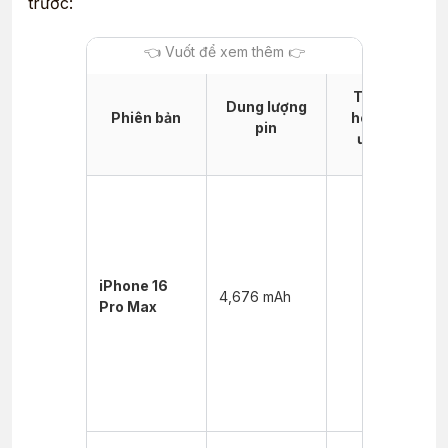
trước:
Thời gian
Dung lượng
Phiên bản
hoạt động
pin
ước tính
Xem
video:
~27 giờ
Xem
video
iPhone 16
4,676 mAh
trực
Pro Max
tuyến:
~22 giờ
Nghe
nhạc:
~85 giờ