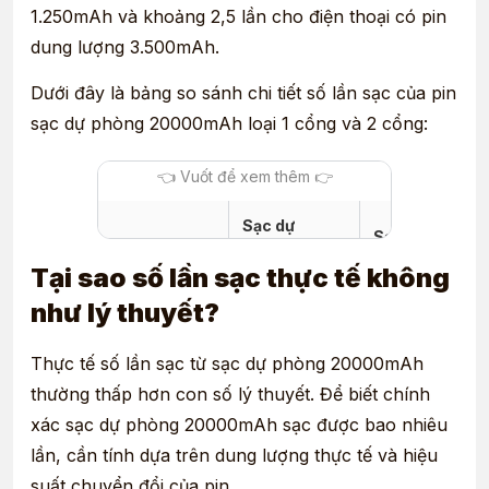
1.250mAh và khoảng 2,5 lần cho điện thoại có pin
dung lượng 3.500mAh.
Dưới đây là bảng so sánh chi tiết số lần sạc của pin
sạc dự phòng 20000mAh loại 1 cổng và 2 cổng:
Sạc dự
Sạc dự phòng
Dung lượng
phòng
20000mAh 2
Tại sao số lần sạc thực tế không
pin
20000mAh 1
cổng
cổng
như lý thuyết?
Dung lượng
13 lần
7 lần
Thực tế số lần sạc từ sạc dự phòng 20000mAh
pin 1500mAh
thường thấp hơn con số lý thuyết. Để biết chính
Dung lượng
xác sạc dự phòng 20000mAh sạc được bao nhiêu
pin
5 lần
2,5 lần
lần, cần tính dựa trên dung lượng thực tế và hiệu
3500mAh
suất chuyển đổi của pin.