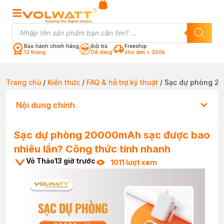
Bảo hành chính hãng
Đổi trả
Freeship
12 tháng
Dễ dàng
cho đơn > 200k
Trang chủ
/
Kiến thức
/
FAQ & hỗ trợ kỹ thuật
/ Sạc dự phòng 20
Nội dung chính
Sạc dự phòng 20000mAh sạc được bao
nhiêu lần? Công thức tính nhanh
Võ Thảo
13 giờ trước
1011 lượt xem