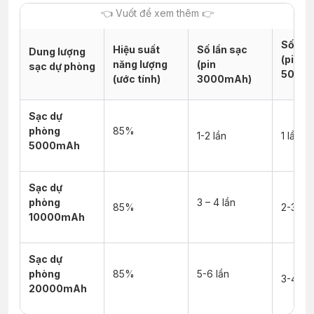
Số lần
Hiệu suất
Số lần sạc
Dung lượng
(pin
năng lượng
(pin
sạc dự phòng
5000
(ước tính)
3000mAh)
Sạc dự
phòng
85%
1-2 lần
1 lần
5000mAh
Sạc dự
phòng
3 – 4 lần
85%
2-3 lần
10000mAh
Sạc dự
phòng
85%
5-6 lần
3-4 lần
20000mAh