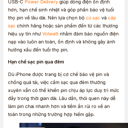
USB-C
Power Delivery
giúp dòng điện ổn định
hơn, hạn chế sinh nhiệt và góp phần bảo vệ tuổi
thọ pin về lâu dài. Nên lựa chọn bộ
củ sạc
và
cáp
sạc
chính hãng hoặc sản phẩm đến từ các thương
hiệu uy tín như
Volwatt
nhằm đảm bảo nguồn điện
nạp vào luôn an toàn, ổn định và không gây ảnh
hưởng xấu đến tuổi thọ pin.
Hạn chế sạc pin qua đêm
Dù iPhone được trang bị cơ chế bảo vệ pin và
chống quá tải, việc cắm sạc qua đêm thường
xuyên vẫn có thể khiến pin chịu áp lực duy trì mức
đầy trong thời gian dài. Lâu dần, thói quen này dễ
làm pin chai nhanh hơn và tiềm ẩn rủi ro về an
toàn trong những trường hợp hiếm gặp.