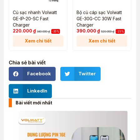
Củ sạc nhanh Volwatt
Bộ củ cáp sạc Volwatt
GE-IP-20-SC Fast
GE-30G-CC 30W Fast
Charger
Charger
220.000
₫
390.000
₫
340.000
₫
-35%
520.000
₫
-25%
Xem chi tiết
Xem chi tiết
Chia sẻ bài viết
Facebook
Twitter
LinkedIn
Bài viết mới nhất