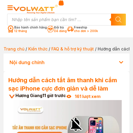
Bảo hành chính hãng
Đổi trả
Freeship
12 tháng
Dễ dàng
cho đơn > 200k
Trang chủ
/
Kiến thức
/
FAQ & hỗ trợ kỹ thuật
/ Hướng dẫn cách t
Nội dung chính
Hướng dẫn cách tắt âm thanh khi cắm
sạc iPhone cực đơn giản và dễ làm
Hương Giang
11 giờ trước
161 lượt xem