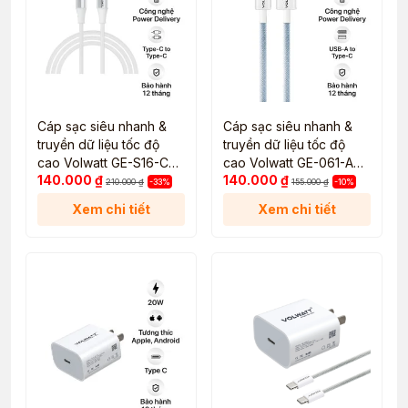
Cáp sạc siêu nhanh &
Cáp sạc siêu nhanh &
truyền dữ liệu tốc độ
truyền dữ liệu tốc độ
cao Volwatt GE-S16-CC
cao Volwatt GE-061-AC
140.000
₫
140.000
₫
Type C to Type C
USB-A to Type-C Cable
210.000
₫
-33%
155.000
₫
-10%
Xem chi tiết
Xem chi tiết